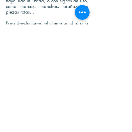
haya sido utilizada, o con signos de uso,
como marcas, manchas, arañazos o
piezas rotas. .
Para devoluciones, el cliente acudirá a la
agencia a realizar el envío del producto
e informará a la tienda según las pautas
dadas previamente vía email, cómo debe
ser enviado el producto para la correcta
devolución del importe abonado.
POLITICA DE REEMBOLSO
Todos los productos se revisan y prueban
minuciosamente antes del envío. Son
productos fabricados en Japón y con
calidad garantizada. No obstante, si
algún producto se daña durante el
transporte, nos pondremos en contacto
contigo a través del correo electrónico
registrado con la compra, para que se
pueda realizar el procedimiento de
cambio.