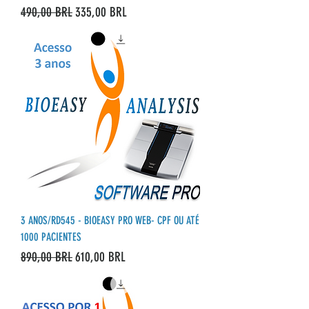
Precio
Precio de oferta
490,00 BRL
335,00 BRL
3 ANOS/RD545 - BIOEASY PRO WEB- CPF OU ATÉ
1000 PACIENTES
Precio
Precio de oferta
890,00 BRL
610,00 BRL