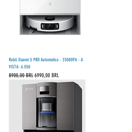
Robô Xiaomi 5 PRO Automatico - 23000PA - A
VISTA- 6.550
Precio
Precio de oferta
8900,00 BRL
6990,00 BRL