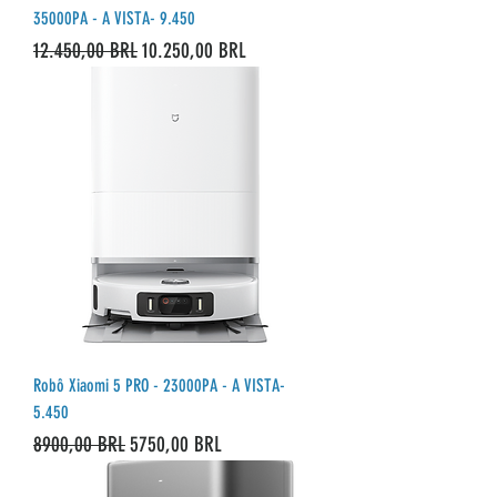
35000PA - A VISTA- 9.450
Precio
Precio de oferta
12.450,00 BRL
10.250,00 BRL
Robô Xiaomi 5 PRO - 23000PA - A VISTA-
5.450
Precio
Precio de oferta
8900,00 BRL
5750,00 BRL