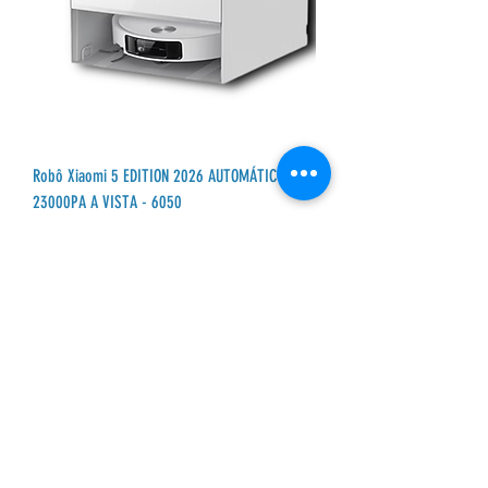
Robô Xiaomi 5 EDITION 2026 AUTOMÁTICO
23000PA A VISTA - 6050
Precio
Precio de oferta
8900,00 BRL
6550,00 BRL