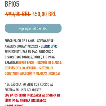
BF105
Precio
Precio
 990,00 BRL 
450,00 BRL
de
oferta
Agregar al carrito
SUSCRIPCIÓN DE 3 AÑOS - SOFTWARE DE
ANÁLISIS BIOEASY PRO2022 -
BEURER BF105
SE PUEDE UTILIZAR EN MAC, WINDOWS O
DISPOSITIVOS MÓVILES, TABLET, ETC PARA
BALANZAS
BEURER BF105 - DESPUÉS DE 3 AÑOS,
DESPUÉS DE 9.00 MENSUAL - SISTEMA EN
CONSTANTE EVOLUCIÓN Y MEJORAS INCLUIDAS
* LA BÁSCULA NO VIENE CON ACCESO AL
SISTEMA EN LÍNEA SOLAMENTE
LOS DATOS DEBEN INGRESARSE AL SISTEMA EN
LÍNEA PARA GENERAR RESULTADOS