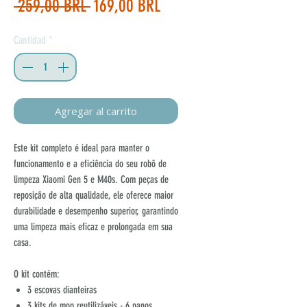
Precio
Precio
 259,00 BRL 
169,00 BRL
de
Cantidad
*
oferta
Agregar al carrito
Este kit completo é ideal para manter o
funcionamento e a eficiência do seu robô de
limpeza Xiaomi Gen 5 e M40s. Com peças de
reposição de alta qualidade, ele oferece maior
durabilidade e desempenho superior, garantindo
uma limpeza mais eficaz e prolongada em sua
casa.
O kit contém:
3 escovas dianteiras
3 kits de mop reutilizáveis - 6 panos