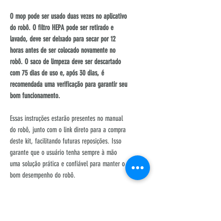
O mop pode ser usado duas vezes no aplicativo
do robô. O filtro HEPA pode ser retirado e
lavado, deve ser deixado para secar por 12
horas antes de ser colocado novamente no
robô. O saco de limpeza deve ser descartado
com 75 dias de uso e, após 30 dias, é
recomendada uma verificação para garantir seu
bom funcionamento.
Essas instruções estarão presentes no manual
do robô, junto com o link direto para a compra
deste kit, facilitando futuras reposições. Isso
garante que o usuário tenha sempre à mão
uma solução prática e confiável para manter o
bom desempenho do robô.
Nossos kits possuem qualidade superior às
opções comuns do mercado, o que garante
melhor desempenho, maior durabilidade das