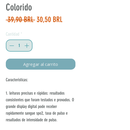
Colorido
Precio
Precio
 39,90 BRL 
30,50 BRL
de
Cantidad
*
oferta
Agregar al carrito
Características:
1. leituras precisas e rápidas: resultados
consistentes que foram testados e provados. O
grande display digital pode receber
rapidamente sangue spo2, taxa de pulso e
resultados de intensidade de pulso.