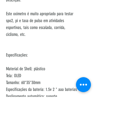
Este oxímetro é muito apropriado para testar
spo2, pi e taxa de pulso em atividades
esportivas, tais como escalada, corrida,
ciclismo, etc.
Especificações:
Material de Shell: plástico
Tela: OLED
Tamanho: 60*35*30mm
Especificações da bateria: 1.5v 2 * aaa baterias
Desligamento automático: suporte
Partes aplicáveis: dedos
Spo2 faixa de medição: 70%-99%
Precisão spo2: 70%-99%, 2% 70%, ≤
indefinido
Resolução spo2: 1%